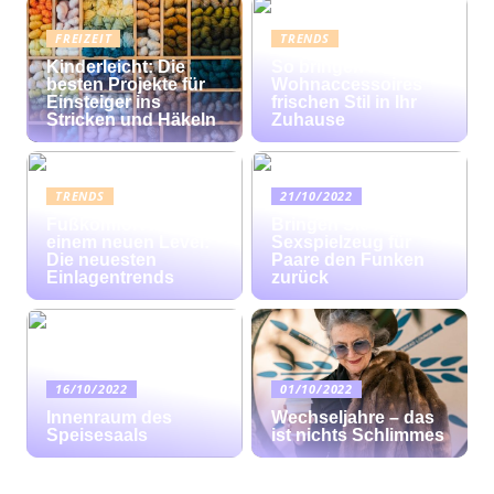
FREIZEIT
TRENDS
Kinderleicht: Die
So bringen bunte
besten Projekte für
Wohnaccessoires
Einsteiger ins
frischen Stil in Ihr
Stricken und Häkeln
Zuhause
TRENDS
21/10/2022
Fußkomfort auf
Bringen Sie mit
einem neuen Level:
Sexspielzeug für
Die neuesten
Paare den Funken
Einlagentrends
zurück
16/10/2022
01/10/2022
Innenraum des
Wechseljahre – das
Speisesaals
ist nichts Schlimmes