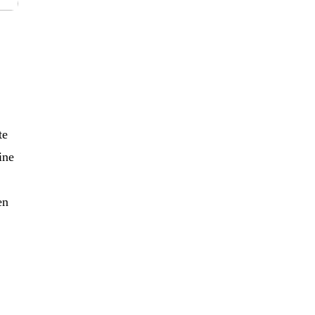
te
ine
en