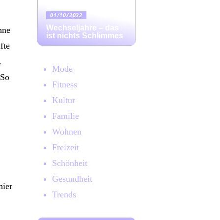
01/10/2022
Wechseljahre – das
hne
ist nichts Schlimmes
fte
.
Mode
 So
Fitness
Kultur
Familie
Wohnen
Freizeit
Schönheit
Gesundheit
hier
Trends