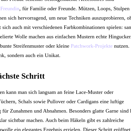
 Freundin
, für Familie oder Freunde. Mützen, Loops, Stulpen
gnen sich hervorragend, um neue Techniken auszuprobieren, o
sst sich auch mit verschiedenen Farbkombinationen spielen: san
 melierte Wolle machen aus einfachen Mustern echte Hingucker
 bunte Streifenmuster oder kleine
Patchwork-Projekte
nutzen.
nk, sondern auch ein Unikat.
chste Schritt
ten kann man sich langsam an feine Lace-Muster oder
üchern, Schals sowie Pullover oder Cardigans eine luftige
ng für Zunahmen und Abnahmen. Besonders glatte Garne sind 
 klar sichtbar machen. Auch beim Häkeln gibt es zahlreiche
wolle ein elegantes Ergebnis erzielen. Dieser Schritt eröffnet