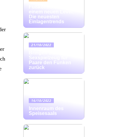
Fußkomfort auf
einem neuen Level:
Die neuesten
Einlagentrends
der
21/10/2022
er
Bringen Sie mit
Sexspielzeug für
ich
Paare den Funken
zurück
e
16/10/2022
Innenraum des
Speisesaals