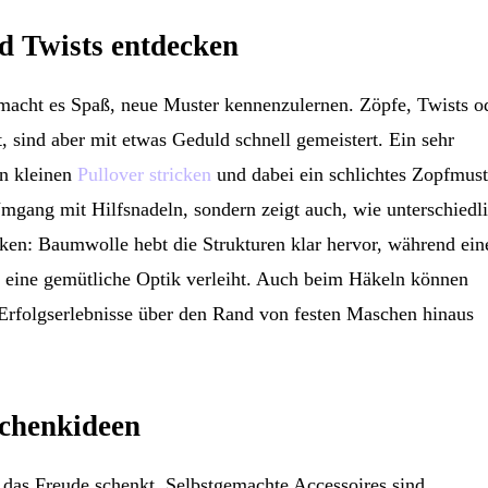
d Twists entdecken
 macht es Spaß, neue Muster kennenzulernen. Zöpfe, Twists o
 sind aber mit etwas Geduld schnell gemeistert. Ein sehr
nen kleinen
Pullover stricken
und dabei ein schlichtes Zopfmust
Umgang mit Hilfsnadeln, sondern zeigt auch, wie unterschiedl
ken: Baumwolle hebt die Strukturen klar hervor, während ein
t eine gemütliche Optik verleiht. Auch beim Häkeln können
Erfolgserlebnisse über den Rand von festen Maschen hinaus
schenkideen
, das Freude schenkt. Selbstgemachte Accessoires sind