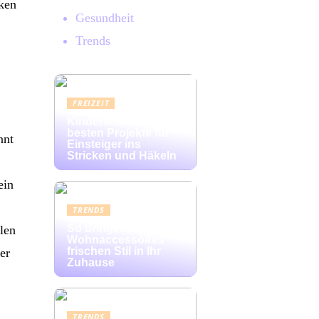
ken
Gesundheit
Trends
FREIZEIT
Kinderleicht: Die
besten Projekte für
nnt
Einsteiger ins
Stricken und Häkeln
ein
TRENDS
So bringen bunte
llen
Wohnaccessoires
frischen Stil in Ihr
er
Zuhause
TRENDS