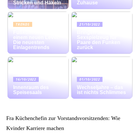
Stricken und Häkeln
Zuhause
TRENDS
21/10/2022
Fußkomfort auf
Bringen Sie mit
einem neuen Level:
Sexspielzeug für
Die neuesten
Paare den Funken
Einlagentrends
zurück
16/10/2022
01/10/2022
Innenraum des
Wechseljahre – das
Speisesaals
ist nichts Schlimmes
Fra Küchenchefin zur Vorstandsvorsitzenden: Wie
Kvinder Karriere machen