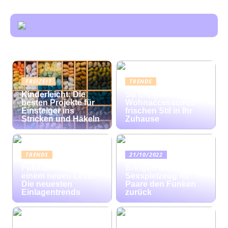
FREIZEIT
TRENDS
Kinderleicht: Die
So bringen bunte
besten Projekte für
Wohnaccessoires
Einsteiger ins
frischen Stil in Ihr
Stricken und Häkeln
Zuhause
TRENDS
21/10/2022
Fußkomfort auf
Bringen Sie mit
einem neuen Level:
Sexspielzeug für
Die neuesten
Paare den Funken
Einlagentrends
zurück