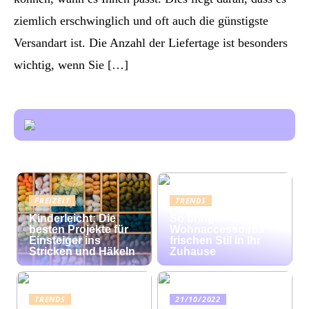
ziemlich erschwinglich und oft auch die günstigste
Versandart ist. Die Anzahl der Liefertage ist besonders
wichtig, wenn Sie […]
FREIZEIT
TRENDS
Kinderleicht: Die
So bringen bunte
besten Projekte für
Wohnaccessoires
Einsteiger ins
frischen Stil in Ihr
Stricken und Häkeln
Zuhause
TRENDS
21/10/2022