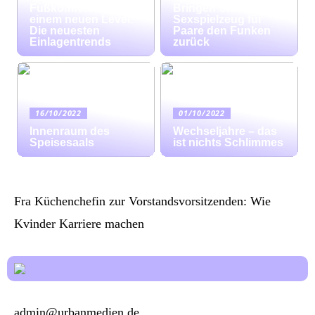
Fußkomfort auf
Bringen Sie mit
einem neuen Level:
Sexspielzeug für
Die neuesten
Paare den Funken
Einlagentrends
zurück
16/10/2022
01/10/2022
Innenraum des
Wechseljahre – das
Speisesaals
ist nichts Schlimmes
Fra Küchenchefin zur Vorstandsvorsitzenden: Wie
Kvinder Karriere machen
admin@urbanmedien.de