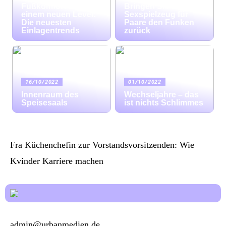
Fußkomfort auf
Bringen Sie mit
einem neuen Level:
Sexspielzeug für
Die neuesten
Paare den Funken
Einlagentrends
zurück
16/10/2022
01/10/2022
Innenraum des
Wechseljahre – das
Speisesaals
ist nichts Schlimmes
Fra Küchenchefin zur Vorstandsvorsitzenden: Wie
Kvinder Karriere machen
admin@urbanmedien.de