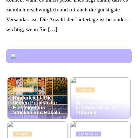
ziemlich erschwinglich und oft auch die günstigste
Versandart ist. Die Anzahl der Liefertage ist besonders
wichtig, wenn Sie […]
FREIZEIT
TRENDS
Kinderleicht: Die
So bringen bunte
besten Projekte für
Wohnaccessoires
Einsteiger ins
frischen Stil in Ihr
Stricken und Häkeln
Zuhause
TRENDS
21/10/2022