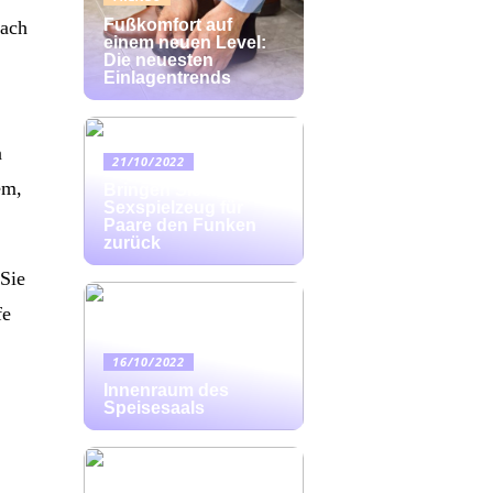
Fußkomfort auf
nach
einem neuen Level:
Die neuesten
Einlagentrends
n
21/10/2022
em,
Bringen Sie mit
Sexspielzeug für
Paare den Funken
zurück
Sie
fe
16/10/2022
Innenraum des
Speisesaals