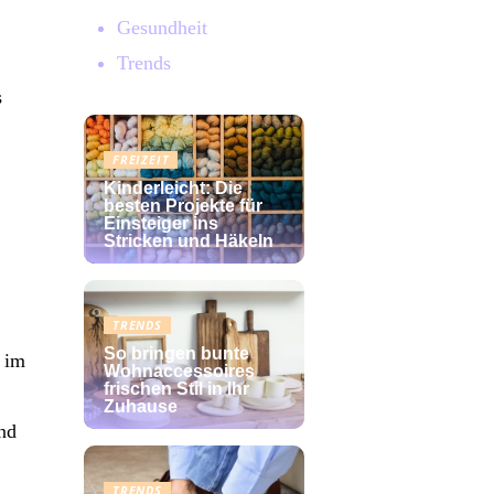
Gesundheit
Trends
s
FREIZEIT
Kinderleicht: Die
besten Projekte für
Einsteiger ins
Stricken und Häkeln
TRENDS
So bringen bunte
n im
Wohnaccessoires
frischen Stil in Ihr
Zuhause
nd
TRENDS