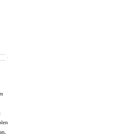
im
t
olen
an,