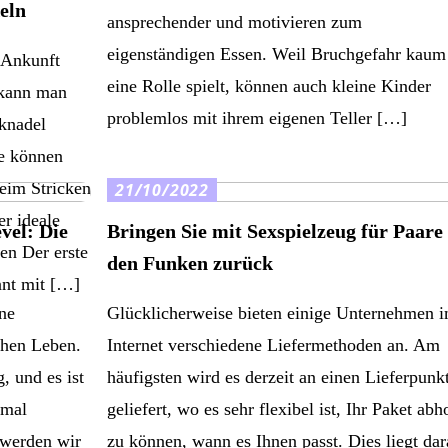
eln
ansprechender und motivieren zum
eigenständigen Essen. Weil Bruchgefahr kaum
e Ankunft
eine Rolle spielt, können auch kleine Kinder
 kann man
problemlos mit ihrem eigenen Teller […]
knadel
ne können
eim Stricken
21/10/2022
er ideale
vel: Die
Bringen Sie mit Sexspielzeug für Paare
en Der erste
den Funken zurück
nnt mit […]
ine
Glücklicherweise bieten einige Unternehmen 
chen Leben.
Internet verschiedene Liefermethoden an. Am
, und es ist
häufigsten wird es derzeit an einen Lieferpunk
imal
geliefert, wo es sehr flexibel ist, Ihr Paket abh
 werden wir
zu können, wann es Ihnen passt. Dies liegt dar