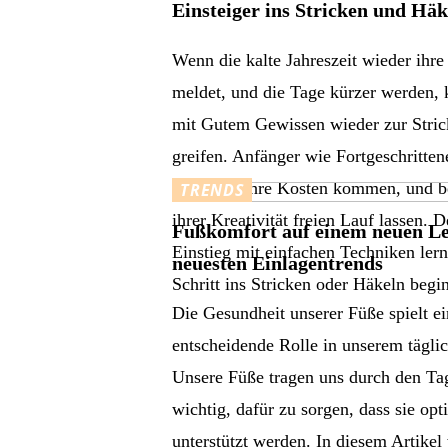
Einsteiger ins Stricken und Häk
Wenn die kalte Jahreszeit wieder ihr
meldet, und die Tage kürzer werden,
mit Gutem Gewissen wieder zur Stric
greifen. Anfänger wie Fortgeschritte
dabei auf ihre Kosten kommen, und b
TRENDS
ihrer Kreativität freien Lauf lassen. D
Fußkomfort auf einem neuen Le
Einstieg mit einfachen Techniken lern
neuesten Einlagentrends
Schritt ins Stricken oder Häkeln begi
Die Gesundheit unserer Füße spielt e
entscheidende Rolle in unserem tägli
Unsere Füße tragen uns durch den Tag
wichtig, dafür zu sorgen, dass sie opt
unterstützt werden. In diesem Artikel