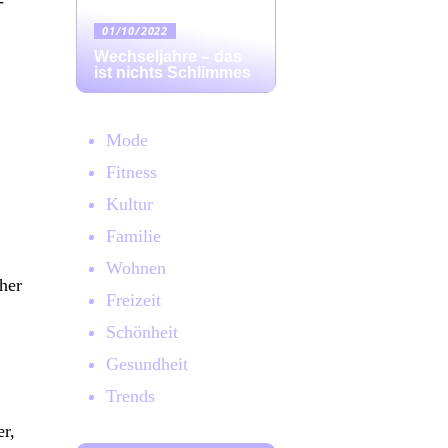
-
01/10/2022
Wechseljahre – das
ist nichts Schlimmes
Mode
Fitness
Kultur
Familie
Wohnen
her
Freizeit
Schönheit
Gesundheit
Trends
r,