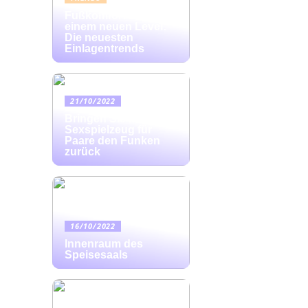
Fußkomfort auf
einem neuen Level:
Die neuesten
Einlagentrends
21/10/2022
Bringen Sie mit
Sexspielzeug für
Paare den Funken
zurück
16/10/2022
Innenraum des
Speisesaals