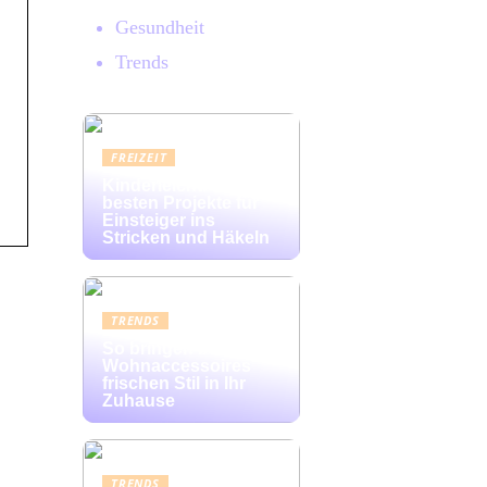
Gesundheit
Trends
FREIZEIT
Kinderleicht: Die
besten Projekte für
Einsteiger ins
Stricken und Häkeln
TRENDS
So bringen bunte
Wohnaccessoires
frischen Stil in Ihr
Zuhause
TRENDS