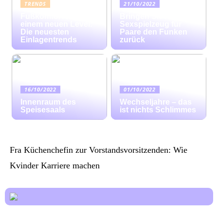
TRENDS
21/10/2022
Fußkomfort auf
Bringen Sie mit
einem neuen Level:
Sexspielzeug für
Die neuesten
Paare den Funken
Einlagentrends
zurück
16/10/2022
01/10/2022
Innenraum des
Wechseljahre – das
Speisesaals
ist nichts Schlimmes
Fra Küchenchefin zur Vorstandsvorsitzenden: Wie
Kvinder Karriere machen