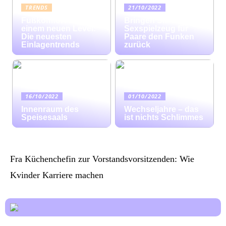
TRENDS
21/10/2022
Fußkomfort auf
Bringen Sie mit
einem neuen Level:
Sexspielzeug für
Die neuesten
Paare den Funken
Einlagentrends
zurück
16/10/2022
01/10/2022
Innenraum des
Wechseljahre – das
Speisesaals
ist nichts Schlimmes
Fra Küchenchefin zur Vorstandsvorsitzenden: Wie
Kvinder Karriere machen