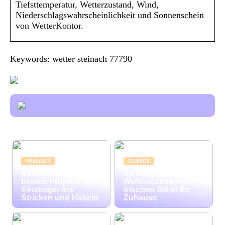
Tiefsttemperatur, Wetterzustand, Wind,
Niederschlagswahrscheinlichkeit und Sonnenschein
von WetterKontor.
Keywords: wetter steinach 77790
FREIZEIT
TRENDS
Kinderleicht: Die
So bringen bunte
besten Projekte für
Wohnaccessoires
Einsteiger ins
frischen Stil in Ihr
Stricken und Häkeln
Zuhause