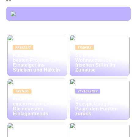
FREIZEIT
TRENDS
Kinderleicht: Die
So bringen bunte
besten Projekte für
Wohnaccessoires
Einsteiger ins
frischen Stil in Ihr
Stricken und Häkeln
Zuhause
TRENDS
21/10/2022
Fußkomfort auf
Bringen Sie mit
einem neuen Level:
Sexspielzeug für
Die neuesten
Paare den Funken
Einlagentrends
zurück