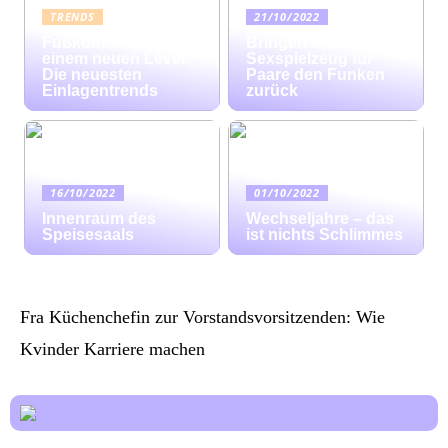
TRENDS
21/10/2022
Fußkomfort auf
Bringen Sie mit
einem neuen Level:
Sexspielzeug für
Die neuesten
Paare den Funken
Einlagentrends
zurück
16/10/2022
01/10/2022
Innenraum des
Wechseljahre – das
Speisesaals
ist nichts Schlimmes
Fra Küchenchefin zur Vorstandsvorsitzenden: Wie
Kvinder Karriere machen