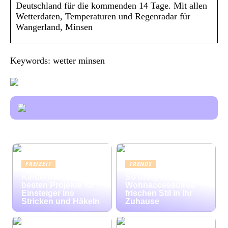
Deutschland für die kommenden 14 Tage. Mit allen
Wetterdaten, Temperaturen und Regenradar für
Wangerland, Minsen
Keywords: wetter minsen
FREIZEIT
TRENDS
Kinderleicht: Die
So bringen bunte
besten Projekte für
Wohnaccessoires
Einsteiger ins
frischen Stil in Ihr
Stricken und Häkeln
Zuhause