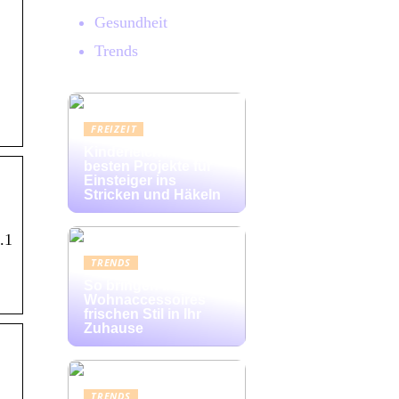
Gesundheit
Trends
FREIZEIT
Kinderleicht: Die
besten Projekte für
Einsteiger ins
Stricken und Häkeln
.1
TRENDS
So bringen bunte
Wohnaccessoires
frischen Stil in Ihr
Zuhause
TRENDS