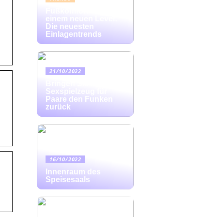
Fußkomfort auf
einem neuen Level:
Die neuesten
Einlagentrends
21/10/2022
Bringen Sie mit
Sexspielzeug für
Paare den Funken
zurück
16/10/2022
Innenraum des
Speisesaals