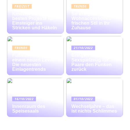
FREIZEIT
TRENDS
Kinderleicht: Die
So bringen bunte
besten Projekte für
Wohnaccessoires
Einsteiger ins
frischen Stil in Ihr
Stricken und Häkeln
Zuhause
TRENDS
21/10/2022
Fußkomfort auf
Bringen Sie mit
einem neuen Level:
Sexspielzeug für
Die neuesten
Paare den Funken
Einlagentrends
zurück
16/10/2022
01/10/2022
Innenraum des
Wechseljahre – das
Speisesaals
ist nichts Schlimmes