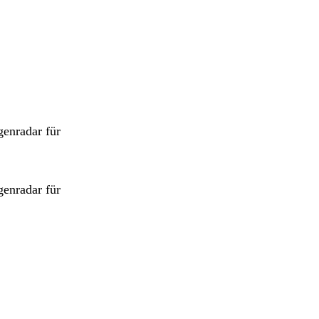
genradar für
genradar für