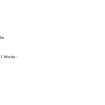
die
r 1 Woche –