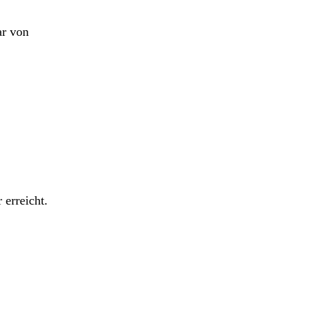
ar von
 erreicht.
,