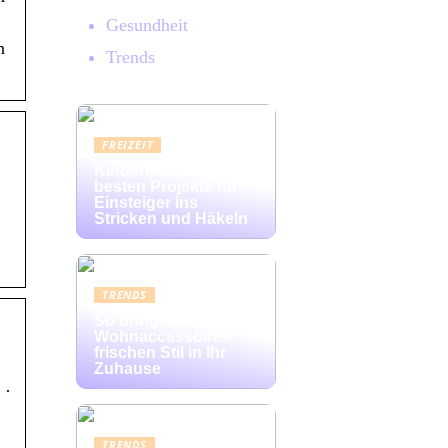
Gesundheit
n
Trends
FREIZEIT
Kinderleicht: Die
besten Projekte für
Einsteiger ins
Stricken und Häkeln
TRENDS
So bringen bunte
Wohnaccessoires
frischen Stil in Ihr
Zuhause
 ·
TRENDS