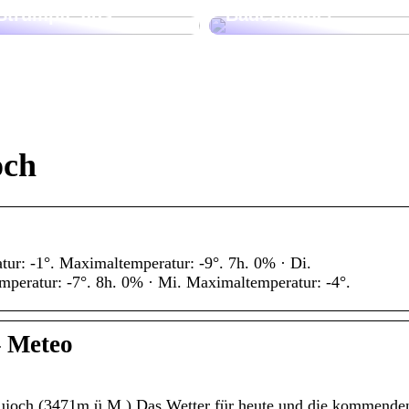
Strümpfe aus
Badezimmer
och
ur: -1°. Maximaltemperatur: -9°. 7h. 0% · Di.
peratur: -7°. 8h. 0% · Mi. Maximaltemperatur: -4°.
– Meteo
ujoch (3471m.ü.M.) Das Wetter für heute und die kommende