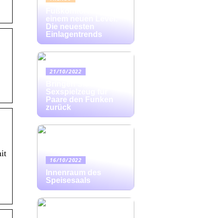
Fußkomfort auf
einem neuen Level:
Die neuesten
Einlagentrends
21/10/2022
Bringen Sie mit
Sexspielzeug für
Paare den Funken
zurück
it
16/10/2022
Innenraum des
Speisesaals