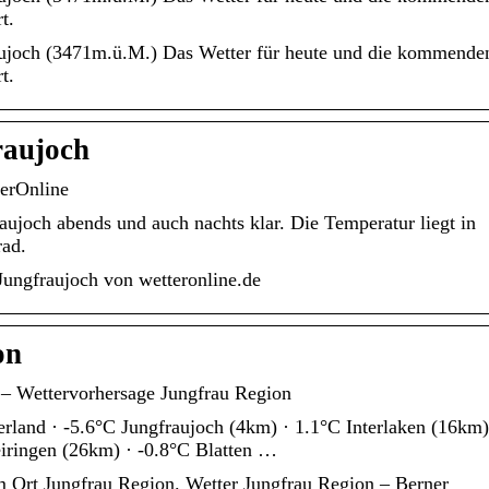
t.
ujoch (3471m.ü.M.) Das Wetter für heute und die kommende
t.
raujoch
terOnline
raujoch abends und auch nachts klar. Die Temperatur liegt in
rad.
Jungfraujoch von wetteronline.de
on
 Wettervorhersage Jungfrau Region
rland · -5.6°C Jungfraujoch (4km) · 1.1°C Interlaken (16km)
iringen (26km) · -0.8°C Blatten …
 Ort Jungfrau Region. Wetter Jungfrau Region – Berner