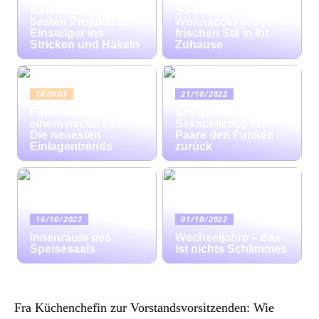
Kinderleicht: Die
So bringen bunte
besten Projekte für
Wohnaccessoires
Einsteiger ins
frischen Stil in Ihr
Stricken und Häkeln
Zuhause
TRENDS
21/10/2022
Fußkomfort auf
Bringen Sie mit
einem neuen Level:
Sexspielzeug für
Die neuesten
Paare den Funken
Einlagentrends
zurück
16/10/2022
01/10/2022
Innenraum des
Wechseljahre – das
Speisesaals
ist nichts Schlimmes
Fra Küchenchefin zur Vorstandsvorsitzenden: Wie