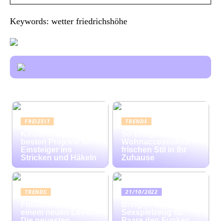
Keywords: wetter friedrichshöhe
FREIZEIT
TRENDS
Kinderleicht: Die
So bringen bunte
besten Projekte für
Wohnaccessoires
Einsteiger ins
frischen Stil in Ihr
Stricken und Häkeln
Zuhause
TRENDS
21/10/2022
Fußkomfort auf
Bringen Sie mit
einem neuen Level:
Sexspielzeug für
Die neuesten
Paare den Funken