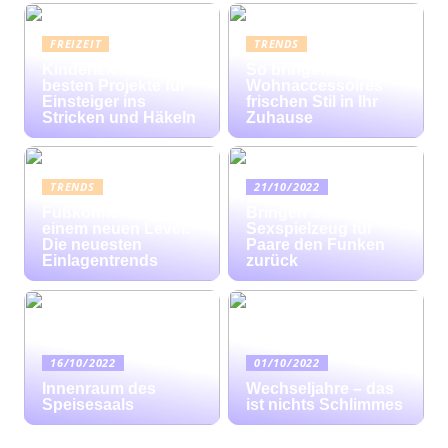
FREIZEIT
TRENDS
Kinderleicht: Die
So bringen bunte
besten Projekte für
Wohnaccessoires
Einsteiger ins
frischen Stil in Ihr
Stricken und Häkeln
Zuhause
TRENDS
21/10/2022
Fußkomfort auf
Bringen Sie mit
einem neuen Level:
Sexspielzeug für
Die neuesten
Paare den Funken
Einlagentrends
zurück
16/10/2022
01/10/2022
Innenraum des
Wechseljahre – das
Speisesaals
ist nichts Schlimmes