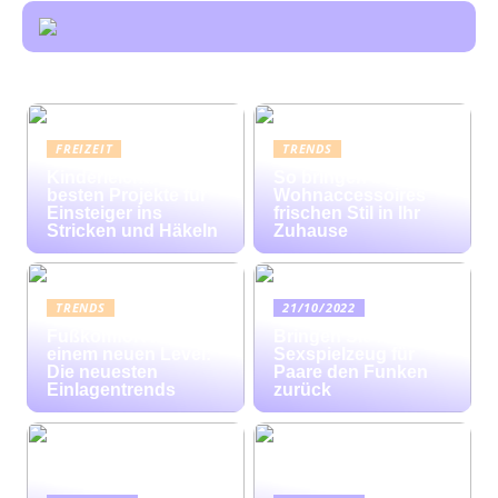
FREIZEIT
TRENDS
Kinderleicht: Die
So bringen bunte
besten Projekte für
Wohnaccessoires
Einsteiger ins
frischen Stil in Ihr
Stricken und Häkeln
Zuhause
TRENDS
21/10/2022
Fußkomfort auf
Bringen Sie mit
einem neuen Level:
Sexspielzeug für
Die neuesten
Paare den Funken
Einlagentrends
zurück