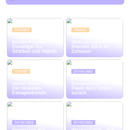
FREIZEIT
TRENDS
Kinderleicht: Die
So bringen bunte
besten Projekte für
Wohnaccessoires
Einsteiger ins
frischen Stil in Ihr
Stricken und Häkeln
Zuhause
TRENDS
21/10/2022
Fußkomfort auf
Bringen Sie mit
einem neuen Level:
Sexspielzeug für
Die neuesten
Paare den Funken
Einlagentrends
zurück
16/10/2022
01/10/2022
Innenraum des
Wechseljahre – das