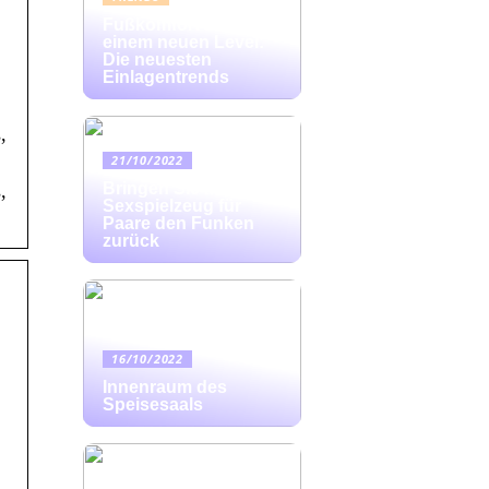
Fußkomfort auf
einem neuen Level:
Die neuesten
Einlagentrends
,
21/10/2022
Bringen Sie mit
,
Sexspielzeug für
Paare den Funken
zurück
16/10/2022
Innenraum des
Speisesaals