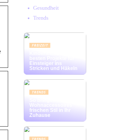
Gesundheit
Trends
FREIZEIT
e
Kinderleicht: Die
besten Projekte für
Einsteiger ins
Stricken und Häkeln
TRENDS
So bringen bunte
Wohnaccessoires
frischen Stil in Ihr
Zuhause
TRENDS