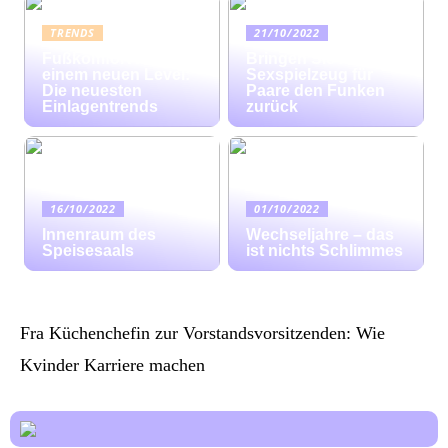
TRENDS
21/10/2022
Fußkomfort auf
Bringen Sie mit
einem neuen Level:
Sexspielzeug für
Die neuesten
Paare den Funken
Einlagentrends
zurück
16/10/2022
01/10/2022
Innenraum des
Wechseljahre – das
Speisesaals
ist nichts Schlimmes
Fra Küchenchefin zur Vorstandsvorsitzenden: Wie
Kvinder Karriere machen