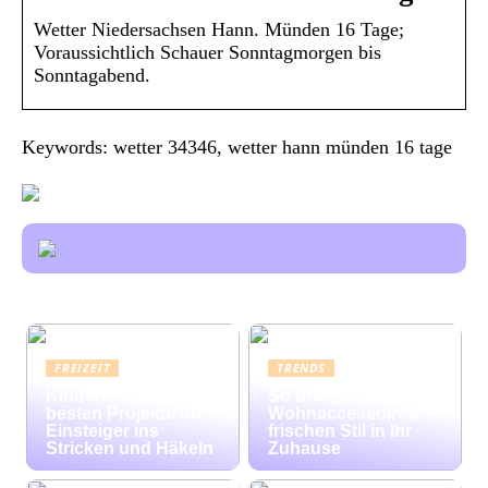
Wetter Niedersachsen Hann. Münden 16 Tage;
Voraussichtlich Schauer Sonntagmorgen bis
Sonntagabend.
Keywords: wetter 34346, wetter hann münden 16 tage
FREIZEIT
TRENDS
Kinderleicht: Die
So bringen bunte
besten Projekte für
Wohnaccessoires
Einsteiger ins
frischen Stil in Ihr
Stricken und Häkeln
Zuhause