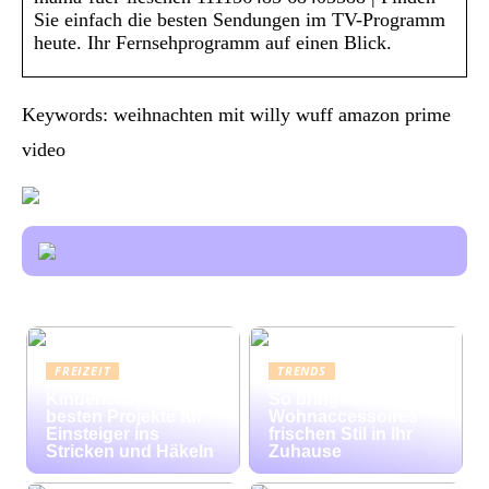
Sie einfach die besten Sendungen im TV-Programm
heute. Ihr Fernsehprogramm auf einen Blick.
Keywords: weihnachten mit willy wuff amazon prime
video
FREIZEIT
TRENDS
Kinderleicht: Die
So bringen bunte
besten Projekte für
Wohnaccessoires
Einsteiger ins
frischen Stil in Ihr
Stricken und Häkeln
Zuhause