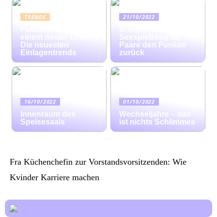
TRENDS
21/10/2022
Fußkomfort auf
Bringen Sie mit
einem neuen Level:
Sexspielzeug für
Die neuesten
Paare den Funken
Einlagentrends
zurück
16/10/2022
01/10/2022
Innenraum des
Wechseljahre – das
Speisesaals
ist nichts Schlimmes
Fra Küchenchefin zur Vorstandsvorsitzenden: Wie
Kvinder Karriere machen