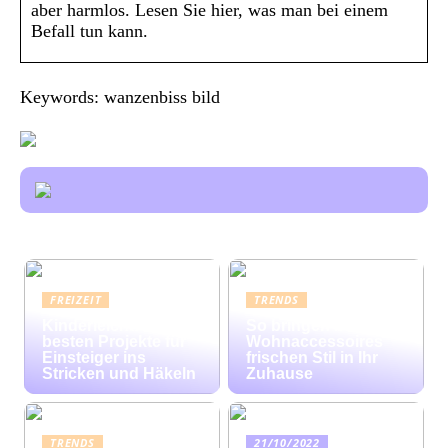
aber harmlos. Lesen Sie hier, was man bei einem
Befall tun kann.
Keywords: wanzenbiss bild
FREIZEIT
TRENDS
Kinderleicht: Die
So bringen bunte
besten Projekte für
Wohnaccessoires
Einsteiger ins
frischen Stil in Ihr
Stricken und Häkeln
Zuhause
TRENDS
21/10/2022