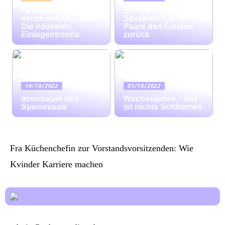
Fußkomfort auf
Bringen Sie mit
einem neuen Level:
Sexspielzeug für
Die neuesten
Paare den Funken
Einlagentrends
zurück
16/10/2022
01/10/2022
Innenraum des
Wechseljahre – das
Speisesaals
ist nichts Schlimmes
Fra Küchenchefin zur Vorstandsvorsitzenden: Wie
Kvinder Karriere machen