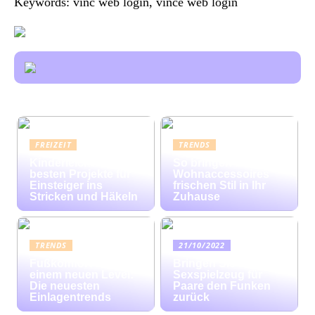
Keywords: vinc web login, vince web login
FREIZEIT
TRENDS
Kinderleicht: Die
So bringen bunte
besten Projekte für
Wohnaccessoires
Einsteiger ins
frischen Stil in Ihr
Stricken und Häkeln
Zuhause
TRENDS
21/10/2022
Fußkomfort auf
Bringen Sie mit
einem neuen Level:
Sexspielzeug für
Die neuesten
Paare den Funken
Einlagentrends
zurück