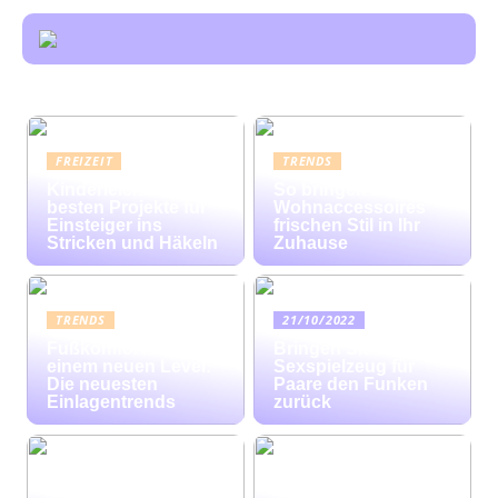
FREIZEIT
TRENDS
Kinderleicht: Die
So bringen bunte
besten Projekte für
Wohnaccessoires
Einsteiger ins
frischen Stil in Ihr
Stricken und Häkeln
Zuhause
TRENDS
21/10/2022
Fußkomfort auf
Bringen Sie mit
einem neuen Level:
Sexspielzeug für
Die neuesten
Paare den Funken
Einlagentrends
zurück