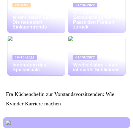
TRENDS
21/10/2022
Fußkomfort auf
Bringen Sie mit
einem neuen Level:
Sexspielzeug für
Die neuesten
Paare den Funken
Einlagentrends
zurück
16/10/2022
01/10/2022
Innenraum des
Wechseljahre – das
Speisesaals
ist nichts Schlimmes
Fra Küchenchefin zur Vorstandsvorsitzenden: Wie
Kvinder Karriere machen