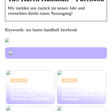
Wir melden uns zurück im neuen Jahr und
vermelden direkt einen Neuzugang!
Keywords: tus haren handball facebook
FREIZEIT
TRENDS
Kinderleicht: Die
So bringen bunte
besten Projekte für
Wohnaccessoires
Einsteiger ins
frischen Stil in Ihr
Stricken und Häkeln
Zuhause