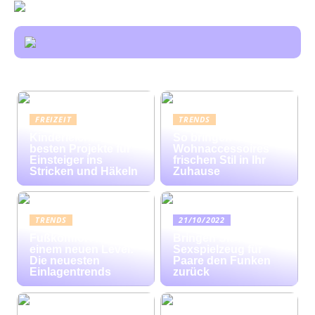
FREIZEIT
TRENDS
Kinderleicht: Die
So bringen bunte
besten Projekte für
Wohnaccessoires
Einsteiger ins
frischen Stil in Ihr
Stricken und Häkeln
Zuhause
TRENDS
21/10/2022
Fußkomfort auf
Bringen Sie mit
einem neuen Level:
Sexspielzeug für
Die neuesten
Paare den Funken
Einlagentrends
zurück