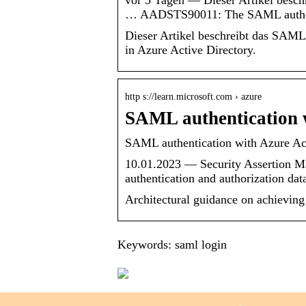
vor 5 Tagen — Dieser Artikel besch
… AADSTS90011: The SAML authent
Dieser Artikel beschreibt das SAML
in Azure Active Directory.
http s://learn.microsoft.com › azure
SAML authentication w
SAML authentication with Azure Act
10.01.2023 — Security Assertion M
authentication and authorization da
Architectural guidance on achievin
Keywords: saml login