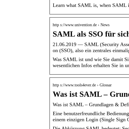
Learn what SAML is, when SAML is 
http s://www.univention.de › News
SAML als SSO für sic
21.06.2019 — SAML (Security Assert
on (SSO), also ein zentrales einmal
Was SAML ist und wie Sie damit Sin
wesentlichen Infos erhalten Sie in u
http s://www.tools4ever.de › Glossar
Was ist SAML – Grund
Was ist SAML – Grundlagen & Defin
Eine benutzerfreundliche Bedienung
einem einzigen Login (Single Sign 
Die Abkürzung SAML bedeutet: Secur