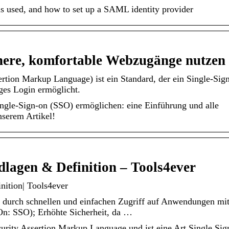
used, and how to set up a SAML identity provider
here, komfortable Webzugänge nutzen
ion Markup Language) ist ein Standard, der ein Single-Sig
iges Login ermöglicht.
gle-Sign-on (SSO) ermöglichen: eine Einführung und alle
nserem Artikel!
lagen & Definition – Tools4ever
ition| Tools4ever
 durch schnellen und einfachen Zugriff auf Anwendungen mi
On: SSO); Erhöhte Sicherheit, da …
ity Assertion Markup Language und ist eine Art Single Sig