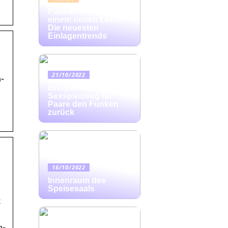
Fußkomfort auf
einem neuen Level:
Die neuesten
Einlagentrends
21/10/2022
n-
Bringen Sie mit
Sexspielzeug für
Paare den Funken
zurück
16/10/2022
Innenraum des
Speisesaals
t
n-