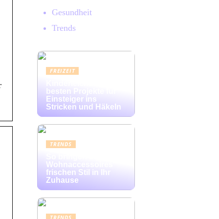
Gesundheit
Trends
FREIZEIT
Kinderleicht: Die
r
besten Projekte für
Einsteiger ins
Stricken und Häkeln
TRENDS
So bringen bunte
Wohnaccessoires
frischen Stil in Ihr
Zuhause
TRENDS