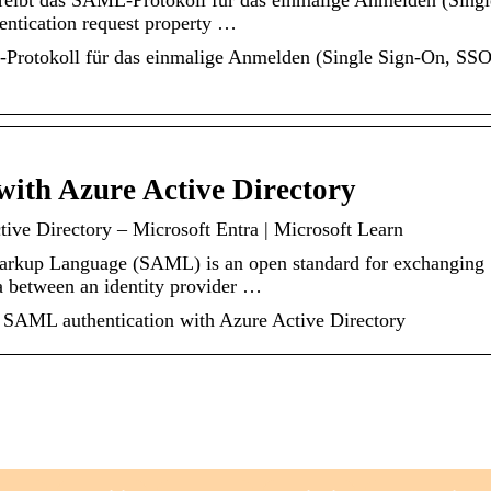
reibt das SAML-Protokoll für das einmalige Anmelden (Singl
ication request property …
-Protokoll für das einmalige Anmelden (Single Sign-On, SSO
ith Azure Active Directory
ive Directory – Microsoft Entra | Microsoft Learn
arkup Language (SAML) is an open standard for exchanging
ta between an identity provider …
g SAML authentication with Azure Active Directory