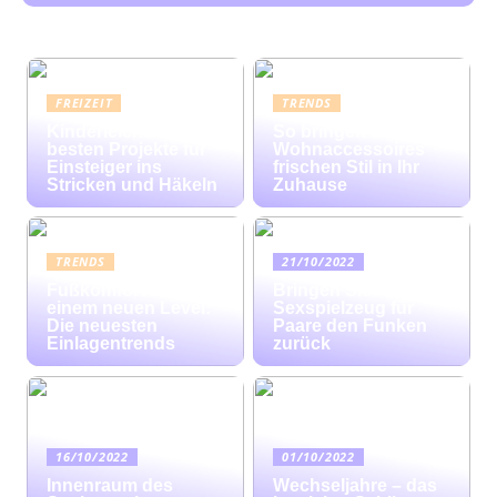
FREIZEIT
TRENDS
Kinderleicht: Die
So bringen bunte
besten Projekte für
Wohnaccessoires
Einsteiger ins
frischen Stil in Ihr
Stricken und Häkeln
Zuhause
TRENDS
21/10/2022
Fußkomfort auf
Bringen Sie mit
einem neuen Level:
Sexspielzeug für
Die neuesten
Paare den Funken
Einlagentrends
zurück
16/10/2022
01/10/2022
Innenraum des
Wechseljahre – das