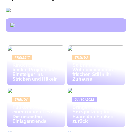
FREIZEIT
TRENDS
Kinderleicht: Die
So bringen bunte
besten Projekte für
Wohnaccessoires
Einsteiger ins
frischen Stil in Ihr
Stricken und Häkeln
Zuhause
TRENDS
21/10/2022
Fußkomfort auf
Bringen Sie mit
einem neuen Level:
Sexspielzeug für
Die neuesten
Paare den Funken
Einlagentrends
zurück