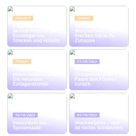
FREIZEIT
TRENDS
Kinderleicht: Die
So bringen bunte
besten Projekte für
Wohnaccessoires
Einsteiger ins
frischen Stil in Ihr
Stricken und Häkeln
Zuhause
TRENDS
21/10/2022
Fußkomfort auf
Bringen Sie mit
einem neuen Level:
Sexspielzeug für
Die neuesten
Paare den Funken
Einlagentrends
zurück
16/10/2022
01/10/2022
Innenraum des
Wechseljahre – das
Speisesaals
ist nichts Schlimmes