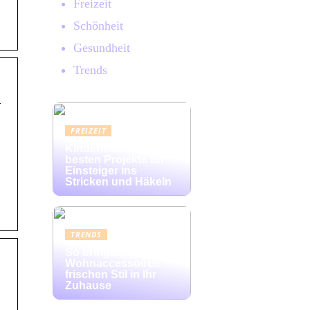
Freizeit
Schönheit
Gesundheit
Trends
l
FREIZEIT
Kinderleicht: Die
besten Projekte für
Einsteiger ins
Stricken und Häkeln
TRENDS
So bringen bunte
Wohnaccessoires
frischen Stil in Ihr
Zuhause