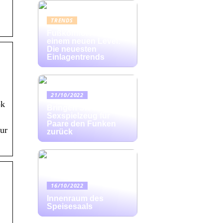
TRENDS
Fußkomfort auf
einem neuen Level:
Die neuesten
Einlagentrends
21/10/2022
ok
Bringen Sie mit
Sexspielzeug für
Paare den Funken
nur
zurück
16/10/2022
Innenraum des
Speisesaals