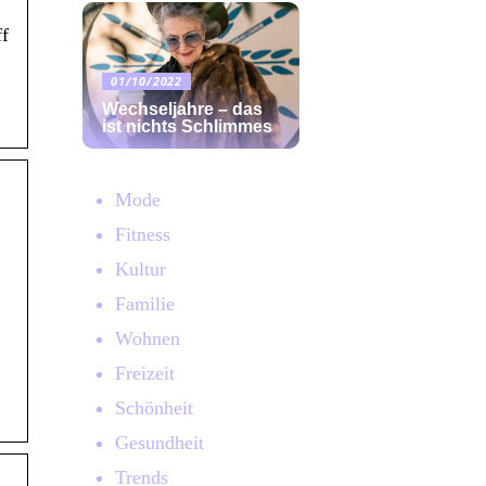
f
01/10/2022
Wechseljahre – das
ist nichts Schlimmes
Mode
Fitness
Kultur
Familie
Wohnen
Freizeit
Schönheit
Gesundheit
Trends