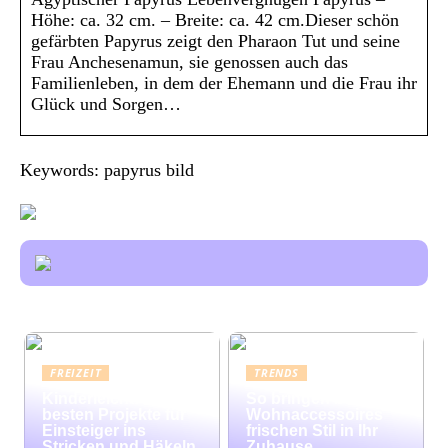
Höhe: ca. 32 cm. – Breite: ca. 42 cm.Dieser schön
gefärbten Papyrus zeigt den Pharaon Tut und seine
Frau Anchesenamun, sie genossen auch das
Familienleben, in dem der Ehemann und die Frau ihr
Glück und Sorgen…
Keywords: papyrus bild
FREIZEIT
TRENDS
Kinderleicht: Die
So bringen bunte
besten Projekte für
Wohnaccessoires
Einsteiger ins
frischen Stil in Ihr
Stricken und Häkeln
Zuhause