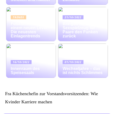
TRENDS
21/10/2022
Fußkomfort auf
Bringen Sie mit
einem neuen Level:
Sexspielzeug für
Die neuesten
Paare den Funken
Einlagentrends
zurück
16/10/2022
01/10/2022
Innenraum des
Wechseljahre – das
Speisesaals
ist nichts Schlimmes
Fra Küchenchefin zur Vorstandsvorsitzenden: Wie
Kvinder Karriere machen