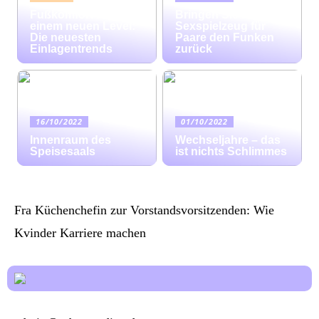
Fußkomfort auf
Bringen Sie mit
einem neuen Level:
Sexspielzeug für
Die neuesten
Paare den Funken
Einlagentrends
zurück
16/10/2022
01/10/2022
Innenraum des
Wechseljahre – das
Speisesaals
ist nichts Schlimmes
Fra Küchenchefin zur Vorstandsvorsitzenden: Wie
Kvinder Karriere machen