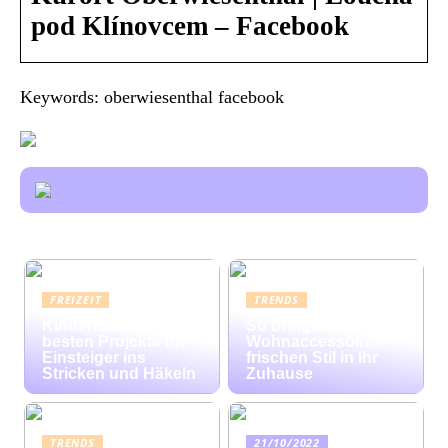
pod Klínovcem – Facebook
Keywords: oberwiesenthal facebook
FREIZEIT
TRENDS
Kinderleicht: Die
So bringen bunte
besten Projekte für
Wohnaccessoires
Einsteiger ins
frischen Stil in Ihr
Stricken und Häkeln
Zuhause
TRENDS
21/10/2022