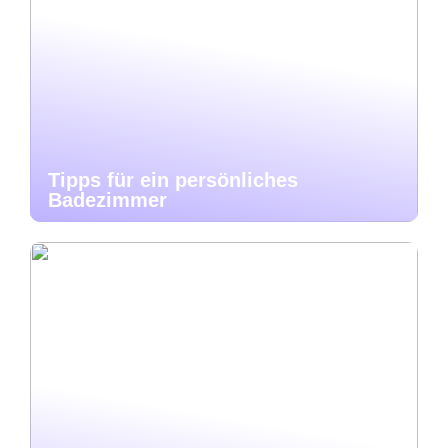
Tipps für ein persönliches
Badezimmer