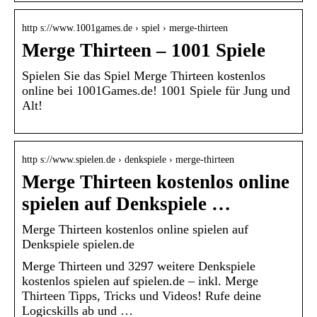
http s://www.1001games.de › spiel › merge-thirteen
Merge Thirteen – 1001 Spiele
Spielen Sie das Spiel Merge Thirteen kostenlos
online bei 1001Games.de! 1001 Spiele für Jung und
Alt!
http s://www.spielen.de › denkspiele › merge-thirteen
Merge Thirteen kostenlos online
spielen auf Denkspiele …
Merge Thirteen kostenlos online spielen auf
Denkspiele spielen.de
Merge Thirteen und 3297 weitere Denkspiele
kostenlos spielen auf spielen.de – inkl. Merge
Thirteen Tipps, Tricks und Videos! Rufe deine
Logicskills ab und …