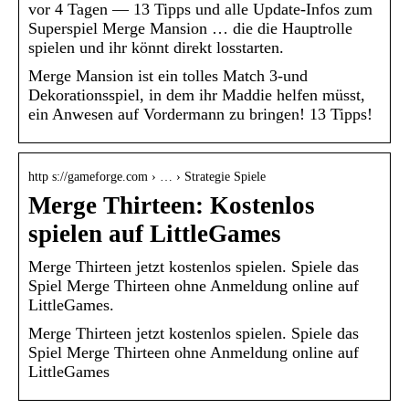
vor 4 Tagen — 13 Tipps und alle Update-Infos zum
Superspiel Merge Mansion … die die Hauptrolle
spielen und ihr könnt direkt losstarten.
Merge Mansion ist ein tolles Match 3-und
Dekorationsspiel, in dem ihr Maddie helfen müsst,
ein Anwesen auf Vordermann zu bringen! 13 Tipps!
http s://gameforge.com › … › Strategie Spiele
Merge Thirteen: Kostenlos
spielen auf LittleGames
Merge Thirteen jetzt kostenlos spielen. Spiele das
Spiel Merge Thirteen ohne Anmeldung online auf
LittleGames.
Merge Thirteen jetzt kostenlos spielen. Spiele das
Spiel Merge Thirteen ohne Anmeldung online auf
LittleGames