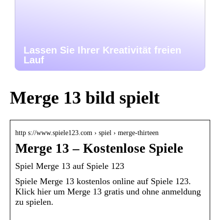
Lassen Sie Ihrer Kreativität freien
Lauf
Merge 13 bild spielt
http s://www.spiele123.com › spiel › merge-thirteen
Merge 13 – Kostenlose Spiele
Spiel Merge 13 auf Spiele 123
Spiele Merge 13 kostenlos online auf Spiele 123.
Klick hier um Merge 13 gratis und ohne anmeldung
zu spielen.