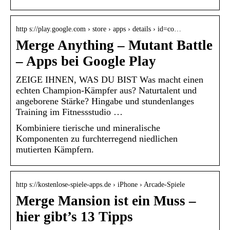
http s://play.google.com › store › apps › details › id=co…
Merge Anything – Mutant Battle
– Apps bei Google Play
ZEIGE IHNEN, WAS DU BIST Was macht einen
echten Champion-Kämpfer aus? Naturtalent und
angeborene Stärke? Hingabe und stundenlanges
Training im Fitnessstudio …
Kombiniere tierische und mineralische
Komponenten zu furchterregend niedlichen
mutierten Kämpfern.
http s://kostenlose-spiele-apps.de › iPhone › Arcade-Spiele
Merge Mansion ist ein Muss –
hier gibt’s 13 Tipps