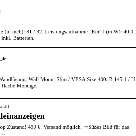
e
le (in inch): 81 / 32. Leistungsaufnahme „Ein“1 (in W): 40,0
inkl. Batterien.
5_de
. Wandlösung. Wall Mount Slim / VESA Size 400. B 145,1 / H
, flache Montage.
bild-1
leinanzeigen
p Zustand! 499 €. Versand möglich. ☆Süßes Bild für das
x …