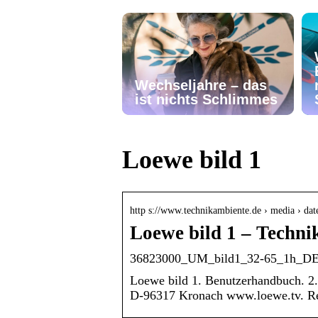
Wechseljahre – das
ist nichts Schlimmes
Loewe bild 1
http s://www.technikambiente.de › media › dat
Loewe bild 1 – Techni
36823000_UM_bild1_32-65_1h_DE
Loewe bild 1. Benutzerhandbuch. 2
D-96317 Kronach www.loewe.tv. Re