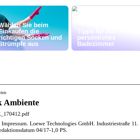
Wählen Sie beim
Einkaufen die
Tipps für ein
richtigen Socken und
persönliches
Strümpfe aus
Badezimmer
eien
k Ambiente
_170412.pdf
. Impressum. Loewe Technologies GmbH. Industriestraße 11.
daktionsdatum 04/17-1,0 PS.