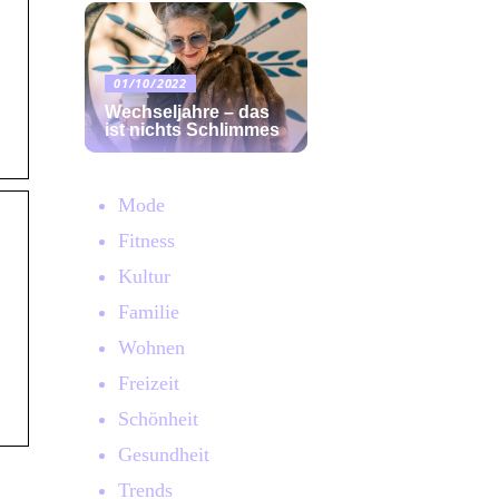
01/10/2022
Wechseljahre – das
ist nichts Schlimmes
Mode
Fitness
Kultur
Familie
Wohnen
Freizeit
Schönheit
Gesundheit
Trends