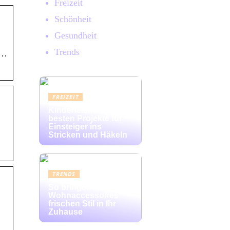
Freizeit
Schönheit
Gesundheit
Trends
 …
FREIZEIT
Kinderleicht: Die
besten Projekte für
Einsteiger ins
Stricken und Häkeln
TRENDS
So bringen bunte
Wohnaccessoires
frischen Stil in Ihr
Zuhause