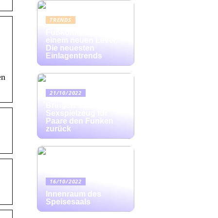
TRENDS
Fußkomfort auf
einem neuen Level:
Die neuesten
Einlagentrends
en
21/10/2022
Bringen Sie mit
Sexspielzeug für
Paare den Funken
zurück
16/10/2022
Innenraum des
Speisesaals