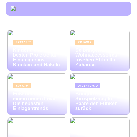
FREIZEIT
TRENDS
Kinderleicht: Die
So bringen bunte
besten Projekte für
Wohnaccessoires
Einsteiger ins
frischen Stil in Ihr
Stricken und Häkeln
Zuhause
TRENDS
21/10/2022
Fußkomfort auf
Bringen Sie mit
einem neuen Level:
Sexspielzeug für
Die neuesten
Paare den Funken
Einlagentrends
zurück