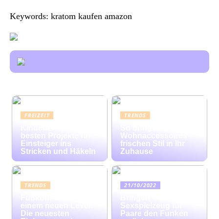
Keywords: kratom kaufen amazon
FREIZEIT
TRENDS
Kinderleicht: Die
So bringen bunte
besten Projekte für
Wohnaccessoires
Einsteiger ins
frischen Stil in Ihr
Stricken und Häkeln
Zuhause
TRENDS
21/10/2022
Fußkomfort auf
Bringen Sie mit
einem neuen Level:
Sexspielzeug für
Die neuesten
Paare den Funken