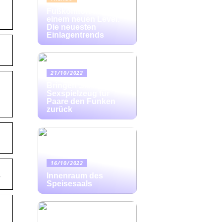
Fußkomfort auf
einem neuen Level:
Die neuesten
Einlagentrends
21/10/2022
Bringen Sie mit
Sexspielzeug für
Paare den Funken
zurück
16/10/2022
g
Innenraum des
Speisesaals