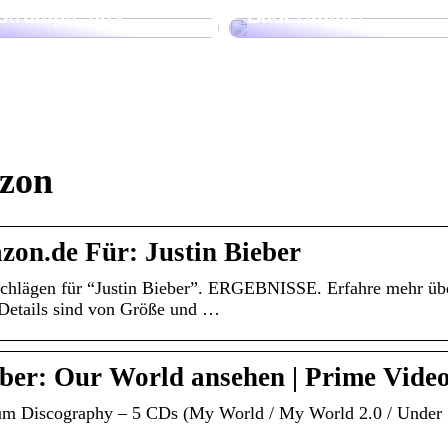
Strümpfe aus
Badezimmer
azon
on.de Für: Justin Bieber
schlägen für “Justin Bieber”. ERGEBNISSE. Erfahre mehr üb
e Details sind von Größe und …
ber: Our World ansehen | Prime Vide
bum Discography – 5 CDs (My World / My World 2.0 / Under