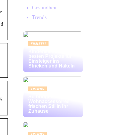
Gesundheit
e
Trends
nd
FREIZEIT
Kinderleicht: Die
besten Projekte für
Einsteiger ins
Stricken und Häkeln
TRENDS
So bringen bunte
5.
Wohnaccessoires
frischen Stil in Ihr
Zuhause
TRENDS