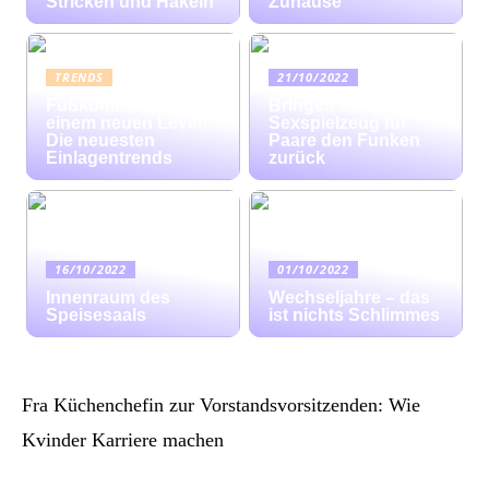
Stricken und Häkeln
Zuhause
TRENDS
21/10/2022
Fußkomfort auf
Bringen Sie mit
einem neuen Level:
Sexspielzeug für
Die neuesten
Paare den Funken
Einlagentrends
zurück
16/10/2022
01/10/2022
Innenraum des
Wechseljahre – das
Speisesaals
ist nichts Schlimmes
Fra Küchenchefin zur Vorstandsvorsitzenden: Wie
Kvinder Karriere machen