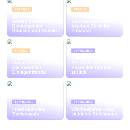
FREIZEIT
TRENDS
Kinderleicht: Die
So bringen bunte
besten Projekte für
Wohnaccessoires
Einsteiger ins
frischen Stil in Ihr
Stricken und Häkeln
Zuhause
TRENDS
21/10/2022
Fußkomfort auf
Bringen Sie mit
einem neuen Level:
Sexspielzeug für
Die neuesten
Paare den Funken
Einlagentrends
zurück
16/10/2022
01/10/2022
Innenraum des
Wechseljahre – das
Speisesaals
ist nichts Schlimmes