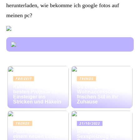
herunterladen, wie bekomme ich google fotos auf
meinen pc?
FREIZEIT
TRENDS
Kinderleicht: Die
So bringen bunte
besten Projekte für
Wohnaccessoires
Einsteiger ins
frischen Stil in Ihr
Stricken und Häkeln
Zuhause
TRENDS
21/10/2022
Fußkomfort auf
Bringen Sie mit
einem neuen Level:
Sexspielzeug für