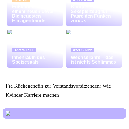
Fußkomfort auf
Bringen Sie mit
einem neuen Level:
Sexspielzeug für
Die neuesten
Paare den Funken
Einlagentrends
zurück
16/10/2022
01/10/2022
Innenraum des
Wechseljahre – das
Speisesaals
ist nichts Schlimmes
Fra Küchenchefin zur Vorstandsvorsitzenden: Wie
Kvinder Karriere machen