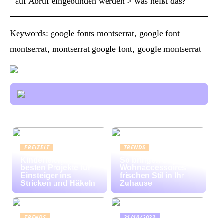
auf Abruf eingebunden werden > was heißt das?
Keywords: google fonts montserrat, google font
montserrat, montserrat google font, google montserrat
FREIZEIT
TRENDS
Kinderleicht: Die
So bringen bunte
besten Projekte für
Wohnaccessoires
Einsteiger ins
frischen Stil in Ihr
Stricken und Häkeln
Zuhause
TRENDS
21/10/2022