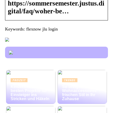
https://sommersemester.justus.di
gital/faq/woher-be…
Keywords: flexnow jlu login
FREIZEIT
TRENDS
Kinderleicht: Die
So bringen bunte
besten Projekte für
Wohnaccessoires
Einsteiger ins
frischen Stil in Ihr
Stricken und Häkeln
Zuhause