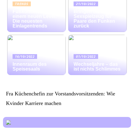
TRENDS
21/10/2022
Fußkomfort auf
Bringen Sie mit
einem neuen Level:
Sexspielzeug für
Die neuesten
Paare den Funken
Einlagentrends
zurück
16/10/2022
01/10/2022
Innenraum des
Wechseljahre – das
Speisesaals
ist nichts Schlimmes
Fra Küchenchefin zur Vorstandsvorsitzenden: Wie
Kvinder Karriere machen