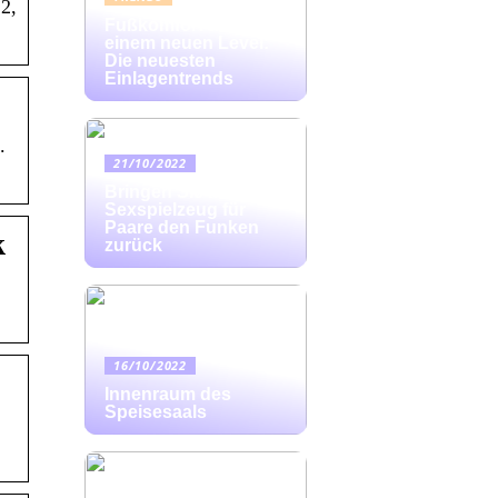
2,
Fußkomfort auf
einem neuen Level:
Die neuesten
Einlagentrends
.
21/10/2022
Bringen Sie mit
Sexspielzeug für
Paare den Funken
k
zurück
16/10/2022
Innenraum des
Speisesaals