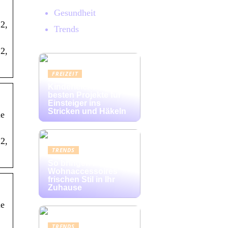
Gesundheit
2,
Trends
2,
FREIZEIT
Kinderleicht: Die
besten Projekte für
Einsteiger ins
Stricken und Häkeln
le
2,
TRENDS
So bringen bunte
Wohnaccessoires
frischen Stil in Ihr
Zuhause
le
TRENDS