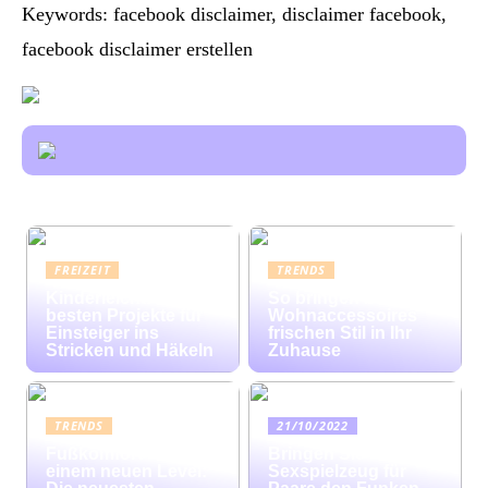
Keywords: facebook disclaimer, disclaimer facebook,
facebook disclaimer erstellen
FREIZEIT
TRENDS
Kinderleicht: Die
So bringen bunte
besten Projekte für
Wohnaccessoires
Einsteiger ins
frischen Stil in Ihr
Stricken und Häkeln
Zuhause
TRENDS
21/10/2022
Fußkomfort auf
Bringen Sie mit
einem neuen Level:
Sexspielzeug für