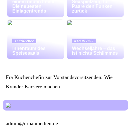
einem neuen Level:
Sexspielzeug für
Die neuesten
Paare den Funken
Einlagentrends
zurück
16/10/2022
01/10/2022
Innenraum des
Wechseljahre – das
Speisesaals
ist nichts Schlimmes
Fra Küchenchefin zur Vorstandsvorsitzenden: Wie
Kvinder Karriere machen
admin@urbanmedien.de