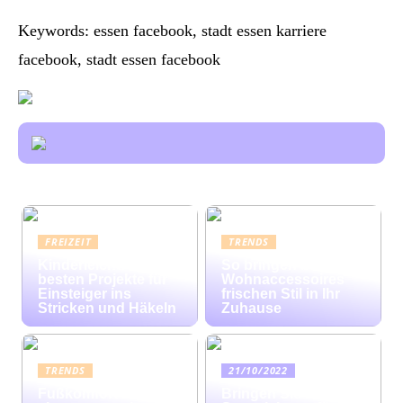
Keywords: essen facebook, stadt essen karriere
facebook, stadt essen facebook
FREIZEIT
TRENDS
Kinderleicht: Die
So bringen bunte
besten Projekte für
Wohnaccessoires
Einsteiger ins
frischen Stil in Ihr
Stricken und Häkeln
Zuhause
TRENDS
21/10/2022
Fußkomfort auf
Bringen Sie mit