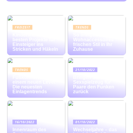
FREIZEIT
TRENDS
Kinderleicht: Die
So bringen bunte
besten Projekte für
Wohnaccessoires
Einsteiger ins
frischen Stil in Ihr
Stricken und Häkeln
Zuhause
TRENDS
21/10/2022
Fußkomfort auf
Bringen Sie mit
einem neuen Level:
Sexspielzeug für
Die neuesten
Paare den Funken
Einlagentrends
zurück
16/10/2022
01/10/2022
Innenraum des
Wechseljahre – das